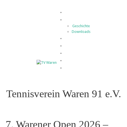
Home
Der Verein
Geschichte
Downloads
Spielbetrieb
News
Termine
Kontakt
Impressum
Tennisverein Waren 91 e.V.
7. Warener Open 2026 –