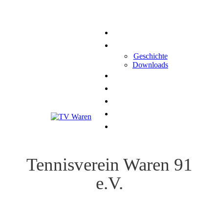
Home
Der Verein
Geschichte
Downloads
Spielbetrieb
News
Termine
Kontakt
Impressum
Tennisverein Waren 91
e.V.