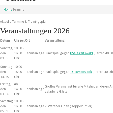
Home
Termine
Aktuelle Termine & Trainingsplan
Veranstaltungen 2026
Datum
Uhrzeit
Ort
Veranstaltung
Sonntag,
10:00 -
den
18:00
Tennisanlage
Punktspiel gegen
HSG Greifswald
(Herren 40 Ob
03.05.
Uhr
Sonntag,
10:00 -
den
18:00
Tennisanlage
Punktspiel gegen
TC BW Rostock
(Herren 40 Ob
14.06.
Uhr
Freitag,
ab
Großes Vereinsfest für alle Mitglieder, deren 
den
14:00
Tennisanlage
geladene Gäste
03.07.
Uhr
Samstag,
10:00 -
den
18:00
Tennisanlage
7. Warener Open (Doppelturnier)
05.09.
Uhr