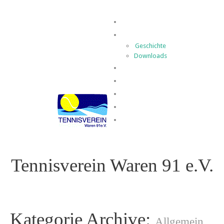
Home
Der Verein
Geschichte
Downloads
Spielbetrieb
News
Termine
Kontakt
Impressum
Tennisverein Waren 91 e.V.
Kategorie Archive:
Allgemein