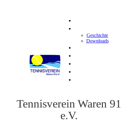
Home
Der Verein
Geschichte
Downloads
Spielbetrieb
News
Termine
Kontakt
Impressum
Tennisverein Waren 91
e.V.