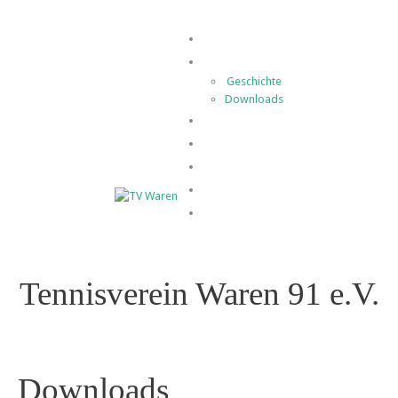
Home
Der Verein
Geschichte
Downloads
Spielbetrieb
News
Termine
Kontakt
Impressum
Tennisverein Waren 91 e.V.
Downloads